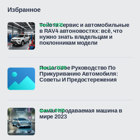
Избранное
ноя 11, 2025
Тойота сервис и автомобильные
в RAV4 автоновостях: всё, что
нужно знать владельцам и
поклонникам модели
мар 04, 2025
Пошаговое Руководство По
Прикуриванию Автомобиля:
Советы И Предостережения
фев 11, 2025
Самая продаваемая машина в
мире 2023