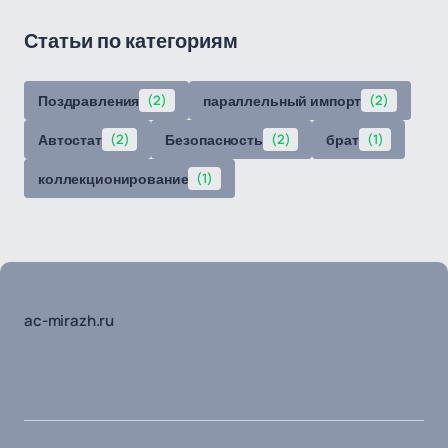
Статьи по категориям
Поздравления
(2)
параллельный импорт
(2)
Автостат
(2)
Безопасность
(2)
брат
(1)
коллекционирование
(1)
ac-mirazh.ru