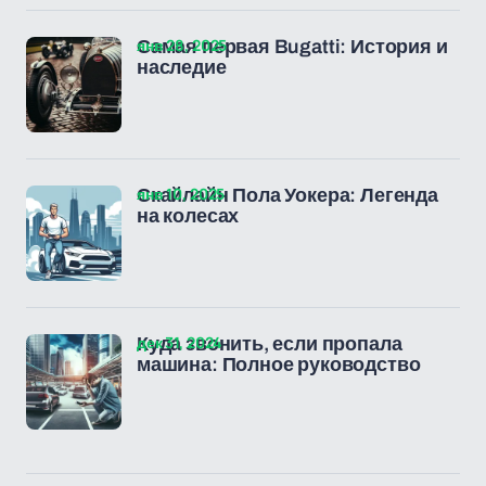
янв 28, 2025
Самая первая Bugatti: История и
наследие
янв 10, 2025
Скайлайн Пола Уокера: Легенда
на колесах
дек 31, 2024
Куда звонить, если пропала
машина: Полное руководство