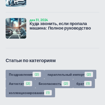
дек 31, 2024
Куда звонить, если пропала
машина: Полное руководство
Статьи по категориям
Поздравления
(2)
параллельный импорт
(2)
Автостат
(2)
Безопасность
(2)
брат
(1)
коллекционирование
(1)