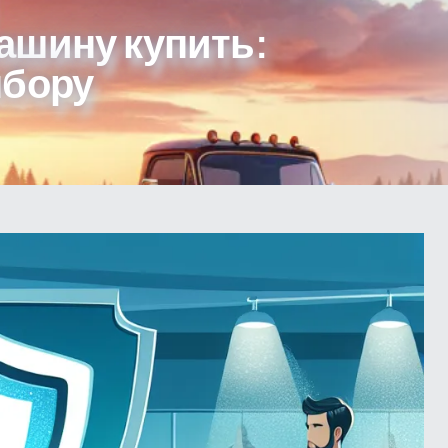
ашину купить:
ыбору