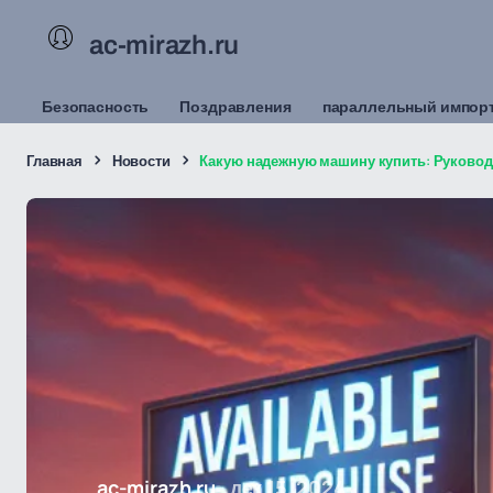
ac-mirazh.ru
Безопасность
Поздравления
параллельный импор
Главная
Новости
Какую надежную машину купить: Руковод
ac-mirazh.ru
дек 15, 2024