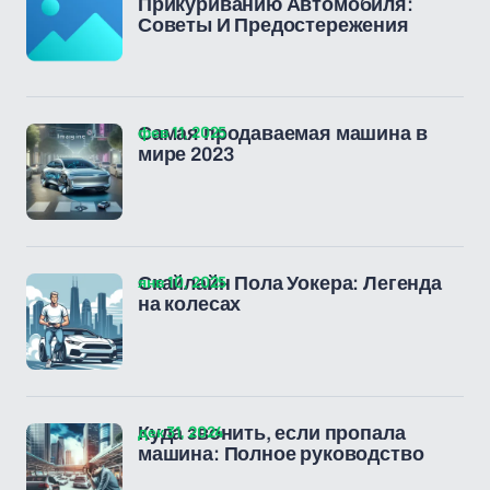
Прикуриванию Автомобиля:
Советы И Предостережения
фев 11, 2025
Самая продаваемая машина в
мире 2023
янв 10, 2025
Скайлайн Пола Уокера: Легенда
на колесах
дек 31, 2024
Куда звонить, если пропала
машина: Полное руководство