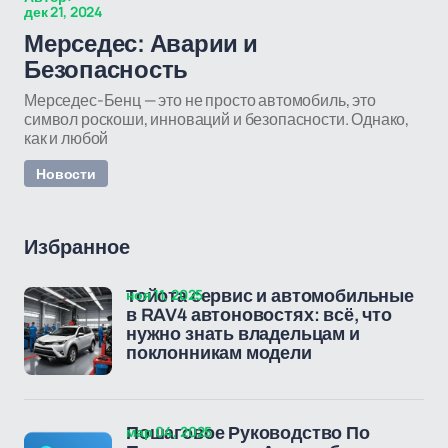
дек 21, 2024
Мерседес: Аварии и
Безопасность
Мерседес-Бенц — это не просто автомобиль, это
символ роскоши, инноваций и безопасности. Однако,
как и любой
Новости
Избранное
ноя 11, 2025
Тойота сервис и автомобильные
в RAV4 автоновостях: всё, что
нужно знать владельцам и
поклонникам модели
мар 04, 2025
Пошаговое Руководство По