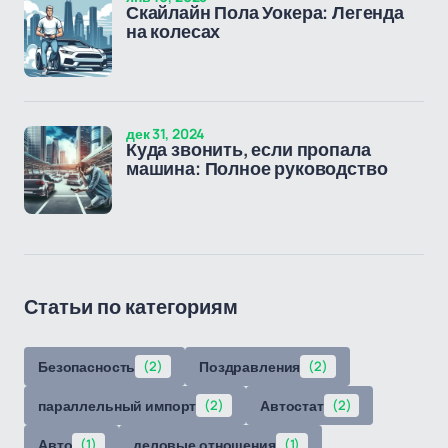
Скайлайн Пола Уокера: Легенда
на колесах
дек 31, 2024
Куда звонить, если пропала
машина: Полное руководство
Статьи по категориям
Безопасность
(2)
Поздравления
(2)
параллельный импорт
(2)
Автостат
(2)
Авто
(1)
деловые отношения
(1)