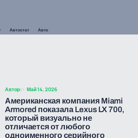
т
Автостат
Авто
Автор:
Май 14, 2026
Американская компания Miami
Armored показала Lexus LX 700,
который визуально не
отличается от любого
одноименного серийного